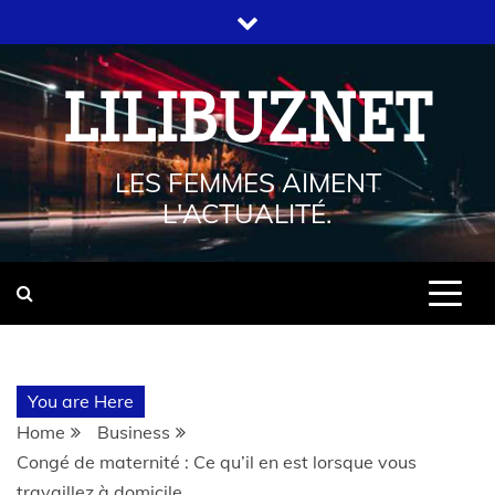
LILIBUZNET
LES FEMMES AIMENT
L'ACTUALITÉ.
You are Here
Home
Business
Congé de maternité : Ce qu’il en est lorsque vous
travaillez à domicile