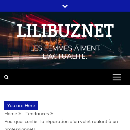
LILIBUZNET
LES FEMMES AIMENT
L'ACTUALITÉ.
You are Here
Home
Tendances
Pourquoi confier la réparation d’un volet roulant à un
professionnel?