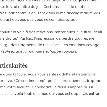
ur votre façon de vivre cette disparition.
L’âge compte
este le vrai maître du jeu. Certains issus de relations
es, par contre, s’enlisent dans la mélancolie malgré vos
ne part de vous que vous ne connaissiez pas.
ar ouvrir la voie à des réactions inattendues. *Le fil du deuil
ne droite.* Parfois, l’impression de perdre tout repère
urgir des fragments de résilience. Les émotions voyagent,
 réalisez que la normalité échappe toujours
.
rticularités
e dans la foule. Vous vous sentez adulte et néanmoins
’épreuve. *Ce sentiment naît parfois brusquement, frappant
ême votre lucidité. Cependant, le deuil s’impose aussi
ne colle, voilà tout, une mue qui vous échappe.
L’identité