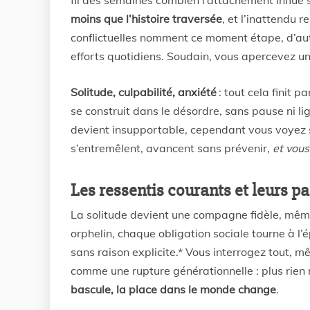
fil des semaines combien l’attachement influe s
moins que l’histoire traversée
, et l’inattendu r
conflictuelles nomment ce moment étape, d’autr
efforts quotidiens. Soudain, vous apercevez u
Solitude, culpabilité, anxiété
: tout cela finit p
se construit dans le désordre, sans pause ni lig
devient insupportable, cependant vous voyez s
s’entremêlent, avancent sans prévenir,
et vous
Les ressentis courants et leurs pa
La solitude devient une compagne fidèle, mêm
orphelin, chaque obligation sociale tourne à l
sans raison explicite.* Vous interrogez tout, m
comme une rupture générationnelle : plus rien 
bascule, la place dans le monde change
.