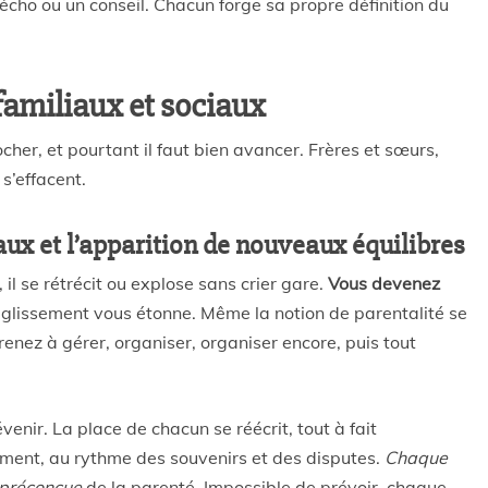
n écho ou un conseil. Chacun forge sa propre définition du
familiaux et sociaux
her, et pourtant il faut bien avancer. Frères et sœurs,
s’effacent.
aux et l’apparition de nouveaux équilibres
 il se rétrécit ou explose sans crier gare.
Vous devenez
e glissement vous étonne. Même la notion de parentalité se
enez à gérer, organiser, organiser encore, puis tout
enir. La place de chacun se réécrit, tout à fait
trement, au rythme des souvenirs et des disputes.
Chaque
 préconçue
de la parenté. Impossible de prévoir, chaque