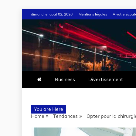
dimanche, août 02, 2026
Mentions légales
A votre écout
Business
Divertissement
You are Here
Home
Tendances
Opter pour la chirurg