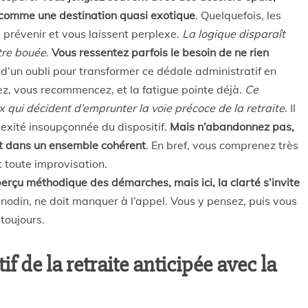
e comme une destination quasi exotique
. Quelquefois, les
 prévenir et vous laissent perplexe.
La logique disparaît
tre bouée
.
Vous ressentez parfois le besoin de ne rien
t d’un oubli pour transformer ce dédale administratif en
z, vous recommencez, et la fatigue pointe déjà.
Ce
ux qui décident d’emprunter la voie précoce de la retraite
. Il
plexité insoupçonnée du dispositif.
Mais n’abandonnez pas,
rit dans un ensemble cohérent
. En bref, vous comprenez très
 toute improvisation.
erçu méthodique des démarches, mais ici, la clarté s’invite
t anodin, ne doit manquer à l’appel. Vous y pensez, puis vous
 toujours.
if de la retraite anticipée avec la