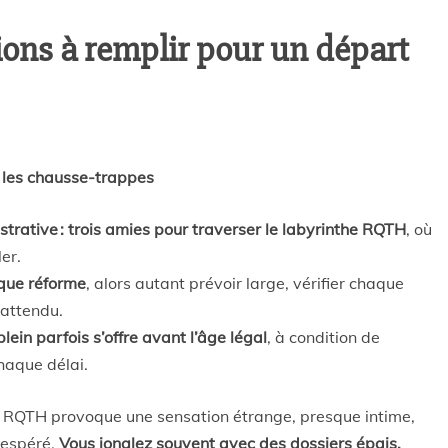
tions à remplir pour un départ
r les chausse-trappes
strative : trois amies pour traverser le labyrinthe RQTH
, où
er.
aque réforme
, alors autant prévoir large, vérifier chaque
nattendu.
plein parfois s’offre avant l’âge légal
, à condition de
haque délai.
ne RQTH provoque une sensation étrange, presque intime,
t espéré.
Vous jonglez souvent avec des dossiers épais,