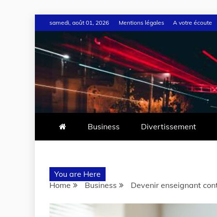
samedi, août 01, 2026
Mentions légales
A votre écoute
Business
Divertissement
You are Here
Home
Business
Devenir enseignant cont