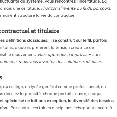
fluctuants du système, vous rencontrez l’incertitude.
La
 jamais une certitude,
l’horizon s’invente au fil du parcours,
rmanent structure la vie du contractuel.
ontractuel et titulaire
éfinitions classiques, il se construit sur le fil, parfois
rtains, d’autres préfèrent la tension créatrice de
choisit le mouvement.
Vous apprenez à improviser sans
s malmène, mais vous inventez des solutions radieuses.
s
re, au collège, en lycée général comme professionnel, on
s décelez la porosité, chaque portail s’ouvre, chaque
t spécialisé ne fait pas exception, la diversité des besoins
prévu.
Par contre, certaines disciplines échappent encore à
.