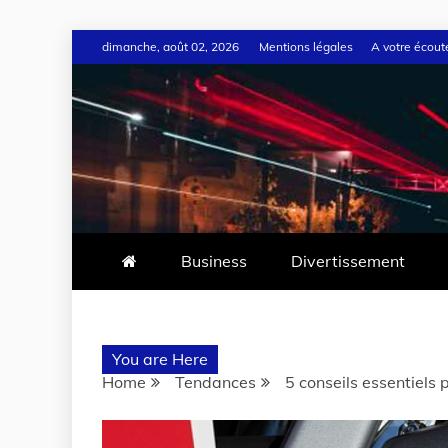
dimanche, août 02, 2026
Mentions légales
A votre écout
Business
Divertissement
You are Here
Home
Tendances
5 conseils essentiels p