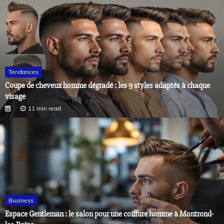
Tendances
Coupe de cheveux homme dégradé : les 9 styles adaptés à chaque
visage
11 min read
Business
Espace Gentleman : le salon pour une coiffure homme à Montrond-