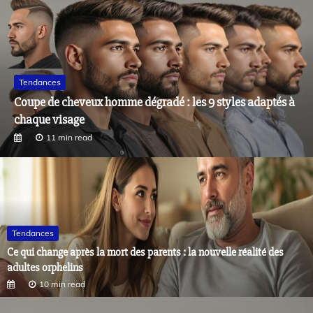
Business
Espace Gentleman : le salon pour une coiffure homme à
Montrond-les-Bains
11 min read
Tendances
Ce qui change après la mort des parents : la nouvelle réalité des
adultes orphelins
10 min read