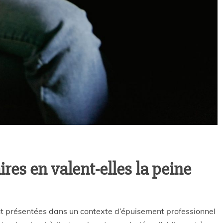
es en valent-elles la peine
t présentées dans un contexte d’épuisement professionnel